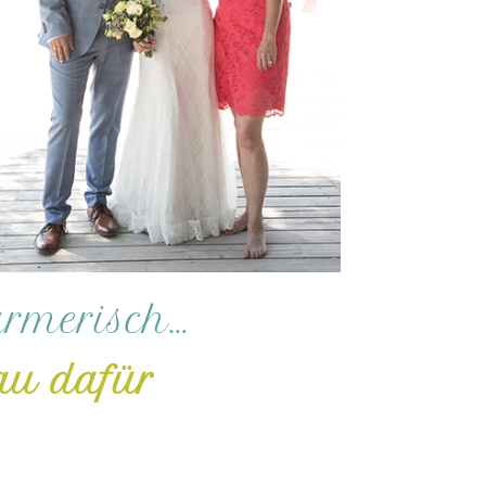
ärmerisch…
au dafür