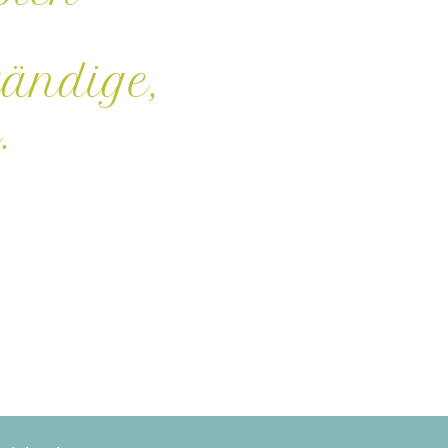
ändige,
.