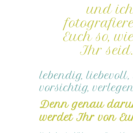
und ic
fotografier
Euch so, wi
Ihr seid
lebendig, liebevoll, 
vorsichtig, verlegen
Denn genau daru
werdet Ihr von Eu