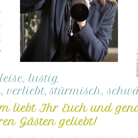
h
e
e
:
leise, lustig,
, verliebt,
stürmisch, schw
m liebt Ihr Euch
und gen
ren Gästen geliebt!