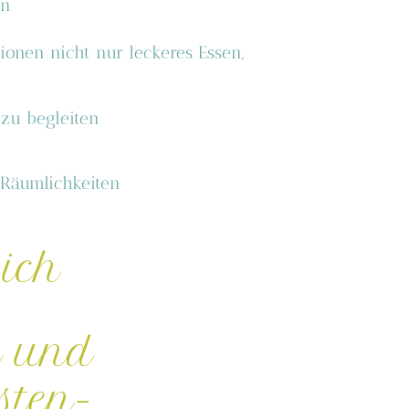
en
ionen nicht nur leckeres Essen,
 zu begleiten
 Räumlichkeiten
 ich
n und
sten-